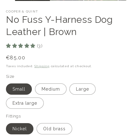
COOPER & QUINT
No Fuss Y-Harness Dog
Leather | Brown
(3)
Regular
€85.00
price
Taxes included.
Shipping
calculated at checkout.
Size
Small
Medium
Large
Extra large
Fittings
Nickel
Old brass