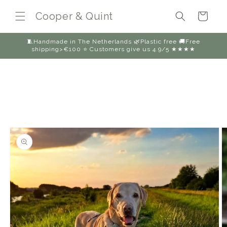
Skip to
Cooper & Quint
content
Cart
🧵Handmade in The Netherlands 🌿Plastic free 🚚Free
shipping>€100 ⭐️ Customers give us 4.9/5 ★★★★
Skip to
product
information