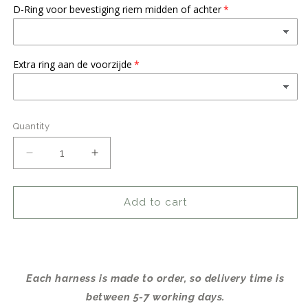
D-Ring voor bevestiging riem midden of achter
Extra ring aan de voorzijde
Quantity
Quantity
Decrease
Increase
quantity
quantity
for
for
No
No
Add to cart
Fuss
Fuss
Y-
Y-
Harness
Harness
Dog
Dog
Leather
Leather
Each harness is made to order, so delivery time is
|
|
between 5-7 working days.
Brown
Brown