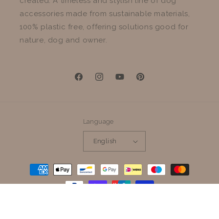
created. A timeless and stylish line of dog
accessories made from sustainable materials,
100% plastic free, offering solutions good for
nature, dog and owner.
Facebook
Instagram
YouTube
Pinterest
Language
English
Payment
methods
Refund policy
© 2026,
Cooper & Quint
Powered by Shopify